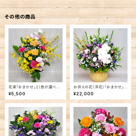
その他の商品
花束「おまかせ」２（色が選べま
お供えの花（洋花）「おまかせ」
す）
（色が選べます）
¥5,500
¥22,000