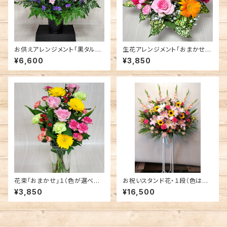
お供えアレンジメント「黒タル」１
生花アレンジメント「おまかせ」
（色が選べます）
１（色が選べます）
¥6,600
¥3,850
花束「おまかせ」１（色が選べま
お祝いスタンド花・１段（色はお
す）
任せください）
¥3,850
¥16,500