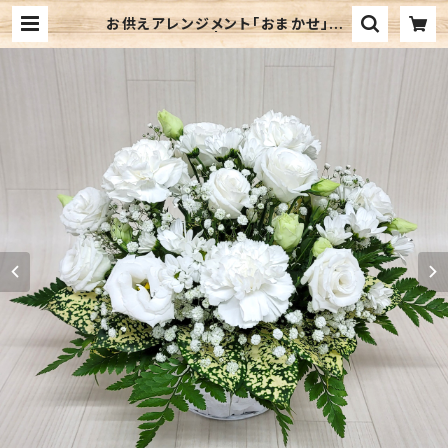
お供えアレンジメント「おまかせ」１
（色が選べます） | 宇都宮のお花屋さ
ん (有)千草園